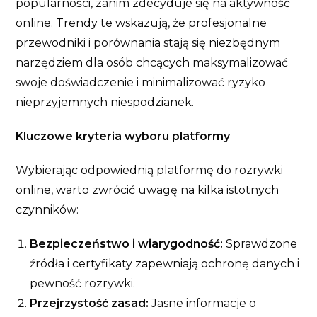
popularności, zanim zdecyduje się na aktywność
online. Trendy te wskazują, że profesjonalne
przewodniki i porównania stają się niezbędnym
narzędziem dla osób chcących maksymalizować
swoje doświadczenie i minimalizować ryzyko
nieprzyjemnych niespodzianek.
Kluczowe kryteria wyboru platformy
Wybierając odpowiednią platformę do rozrywki
online, warto zwrócić uwagę na kilka istotnych
czynników:
Bezpieczeństwo i wiarygodność:
Sprawdzone
źródła i certyfikaty zapewniają ochronę danych i
pewność rozrywki.
Przejrzystość zasad:
Jasne informacje o