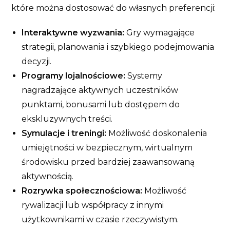
które można dostosować do własnych preferencji:
Interaktywne wyzwania:
Gry wymagające
strategii, planowania i szybkiego podejmowania
decyzji.
Programy lojalnościowe:
Systemy
nagradzające aktywnych uczestników
punktami, bonusami lub dostępem do
ekskluzywnych treści.
Symulacje i treningi:
Możliwość doskonalenia
umiejętności w bezpiecznym, wirtualnym
środowisku przed bardziej zaawansowaną
aktywnością.
Rozrywka społecznościowa:
Możliwość
rywalizacji lub współpracy z innymi
użytkownikami w czasie rzeczywistym.