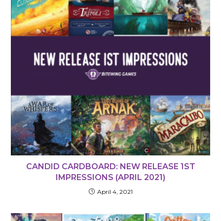
CANDID CARDBOARD: NEW RELEASE 1ST
IMPRESSIONS (APRIL 2021)
April 4, 2021