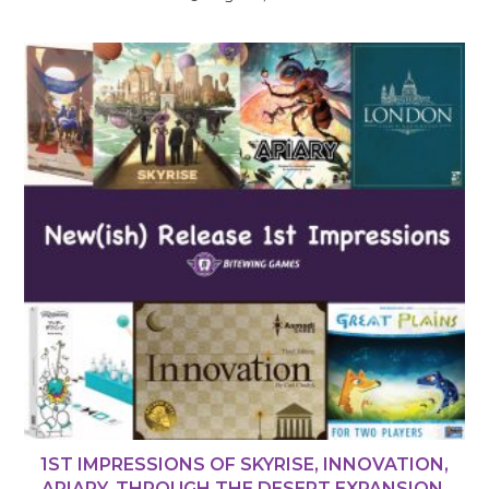
1ST IMPRESSIONS OF SKYRISE, INNOVATION,
APIARY, THROUGH THE DESERT EXPANSION,