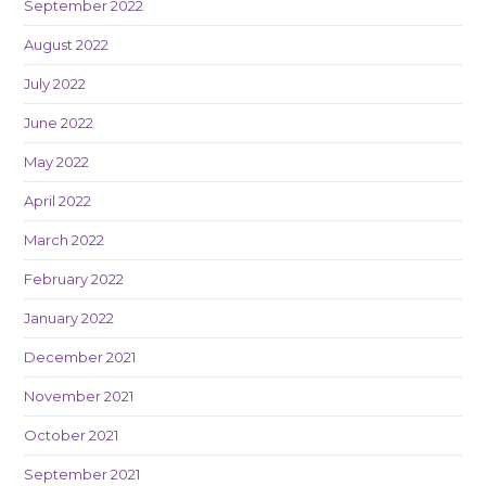
September 2022
August 2022
July 2022
June 2022
May 2022
April 2022
March 2022
February 2022
January 2022
December 2021
November 2021
October 2021
September 2021