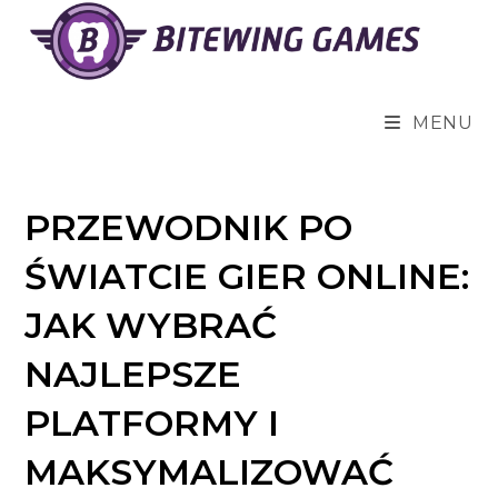
Skip
to
content
MENU
PRZEWODNIK PO
ŚWIATCIE GIER ONLINE:
JAK WYBRAĆ
NAJLEPSZE
PLATFORMY I
MAKSYMALIZOWAĆ